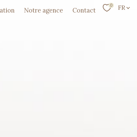
Langue
0
FR
mation
notre agence
contact