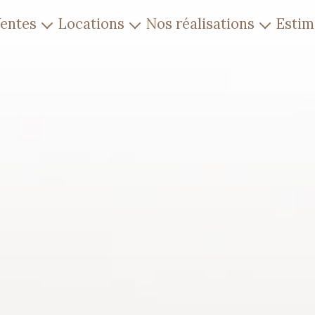
ventes
locations
nos réalisations
esti
Maison
Maison
Biens vendus
partement
Appartement
Biens loués
Terrain
Garage
Garage