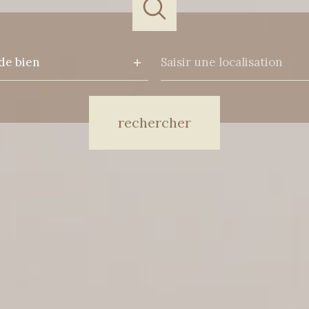
e
Ville
de bien
n
Référence
rechercher