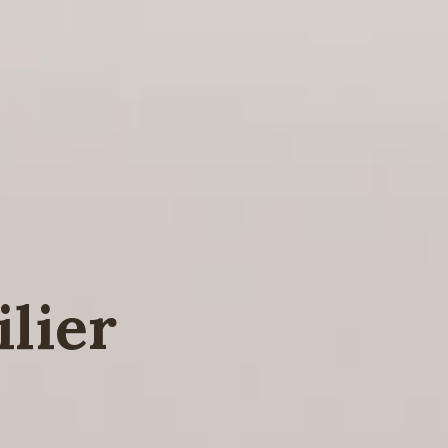
s
lier