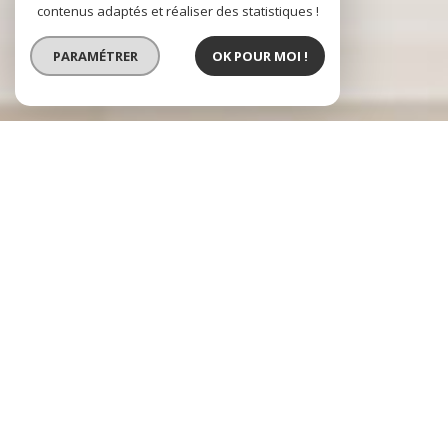
contenus adaptés et réaliser des statistiques !
PARAMÉTRER
OK POUR MOI !
ecully immobilier
L'immobilier à
Lyon 9ème, Tassin
la Demi Lune
et
Champagne au
Mont d'Or
Ecully Immobilier
Et Son Équipe Sont Heureuses De Vous Accueillir Sur
Leur Site.
Présents Depuis Plus De 30 Ans Sur L'ouest Lyonnais, Franck Pariset Et Son
Équipe Se Proposent De Réaliser Votre Projet
Immobilier Sur Lyon 9ème,
Tassin-La-Demi-Lune
Et Leurs Environs, Que Vous Soyez Acquéreur,
Vendeur, Propriétaire Bailleur.