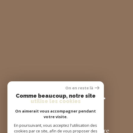
On en reste là
se
connecter
Comme beaucoup, notre site
utilise les cookies
On aimerait vous accompagner pendant
votre visite.
En poursuivant, vous acceptez l'utilisation des
espace propriétaire
cookies par ce site, afin de vous proposer des