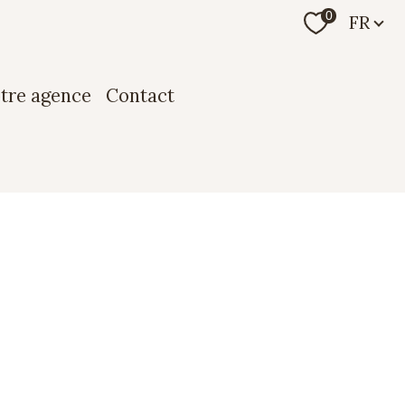
Langue
0
FR
otre agence
contact