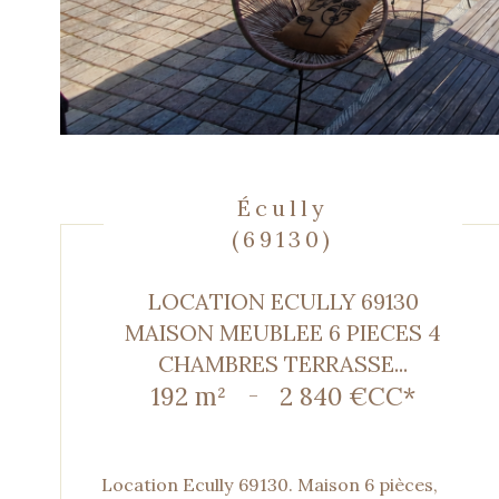
Écully
(69130)
LOCATION ECULLY 69130
MAISON MEUBLEE 6 PIECES 4
CHAMBRES TERRASSE...
192 m²
-
2 840 €
CC*
Location Ecully 69130. Maison 6 pièces,