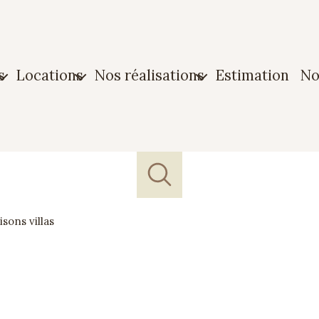
s
locations
nos réalisations
estimation
n
n
Maison
Biens vendus
ment
Appartement
Biens loués
n
Garage
sons villas
e