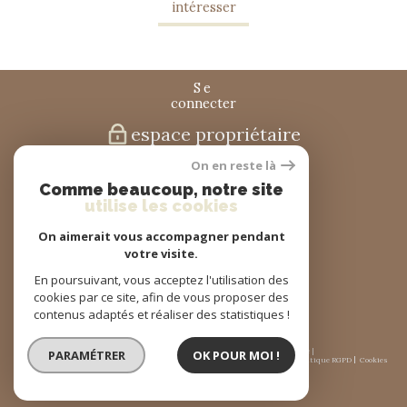
intéresser
se
connecter
espace propriétaire
On en reste là
nous
Comme beaucoup, notre site
suivre
utilise les cookies
On aimerait vous accompagner pendant
votre visite.
nous
En poursuivant, vous acceptez l'utilisation des
adhérons
cookies par ce site, afin de vous proposer des
contenus adaptés et réaliser des statistiques !
© 2026 | Tous droits réservés | Traduction powered by Google |
PARAMÉTRER
OK POUR MOI !
Nos honoraires
Plan du site
Mentions légales
Admin
Partenaires
Politique RGPD
Cookies