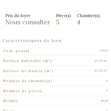
Prix du loyer
Pièce(s)
Chambre(s)
Nous consulter
5
4
caractéristiques du bien
Caractéristiques
Valeurs
69130
Code postal
102,82 m²
Surface habitable (m²)
102,82 m²
Surface loi Boutin (m²)
4
Nombre de chambre(s)
5
Nombre de pièces
NON
Meublé
2