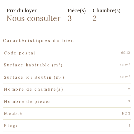
Prix du loyer
Pièce(s)
Chambre(s)
Nous consulter
3
2
caractéristiques du bien
Caractéristiques
Valeurs
69110
Code postal
95 m²
Surface habitable (m²)
95 m²
Surface loi Boutin (m²)
2
Nombre de chambre(s)
3
Nombre de pièces
NON
Meublé
1
Etage