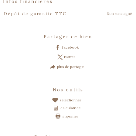
infos financières
Caractéristiques
Valeurs
Non renseigné
Dépôt de garantie TTC
partager ce bien
facebook
twitter
plus de partage
nos outils
sélectionner
calculatrice
imprimer