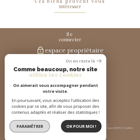
ces biens peuvent vous
intéresser
se
connecter
espace propriétaire
On en reste là
nous
Comme beaucoup, notre site
suivre
utilise les cookies
On aimerait vous accompagner pendant
votre visite.
nous
En poursuivant, vous acceptez l'utilisation des
adhérons
cookies par ce site, afin de vous proposer des
contenus adaptés et réaliser des statistiques !
© 2026 | Tous droits réservés | Traduction powered by Google |
PARAMÉTRER
OK POUR MOI !
Nos honoraires
Plan du site
Mentions légales
Admin
Partenaires
Politique RGPD
Cookies