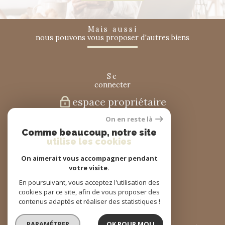
mais aussi
nous pouvons vous proposer d'autres biens
se
connecter
espace propriétaire
On en reste là
nous
Comme beaucoup, notre site
suivre
utilise les cookies
On aimerait vous accompagner pendant
votre visite.
nous
En poursuivant, vous acceptez l'utilisation des
adhérons
cookies par ce site, afin de vous proposer des
contenus adaptés et réaliser des statistiques !
© 2026 | Tous droits réservés | Traduction powered by Google |
PARAMÉTRER
OK POUR MOI !