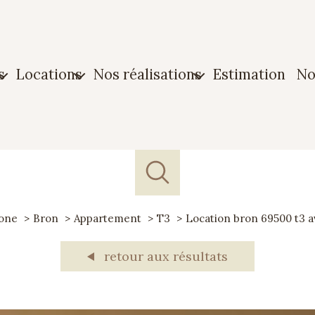
s
locations
nos réalisations
estimation
n
n
Maison
Biens vendus
ment
Appartement
Biens loués
n
Garage
one
Bron
Appartement
T3
Location bron 69500 t3 
e
retour aux résultats