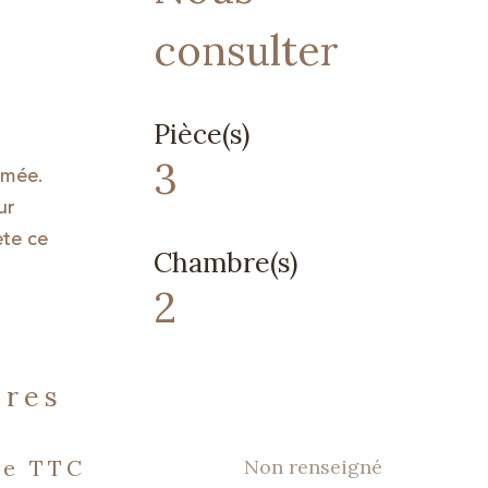
consulter
Pièce(s)
3
rmée.
ur
ète ce
Chambre(s)
2
ères
Non renseigné
ie TTC