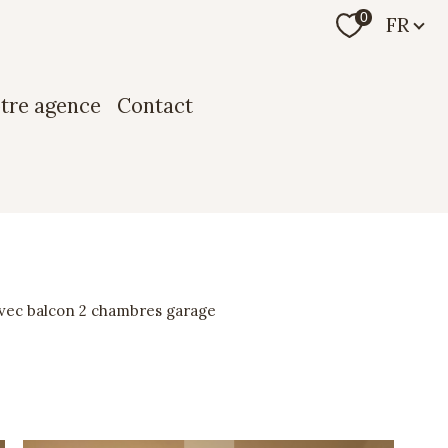
Langue
0
FR
otre agence
contact
avec balcon 2 chambres garage