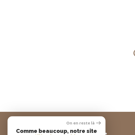
On en reste là
se
connecter
Comme beaucoup, notre site