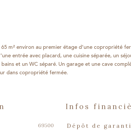
 65 m² environ au premier étage d'une copropriété fe
une entrée avec placard, une cuisine séparée, un séjo
e bains et un WC séparé. Un garage et une cave compl
eur dans copropriété fermée.
en
infos financi
Caractéristiques
Valeurs
69500
Dépôt de garant