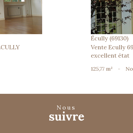
Écully (69130)
ECULLY
Vente Ecully 6
excellent état
125,77 m²
-
No
nous
suivre