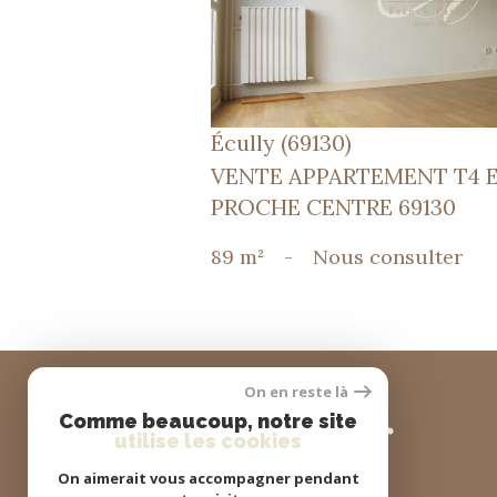
Écully (69130)
VENTE APPARTEMENT T4 
PROCHE CENTRE 69130
89 m²
-
Nous consulter
On en reste là
se
connecter
Comme beaucoup, notre site
utilise les cookies
On aimerait vous accompagner pendant