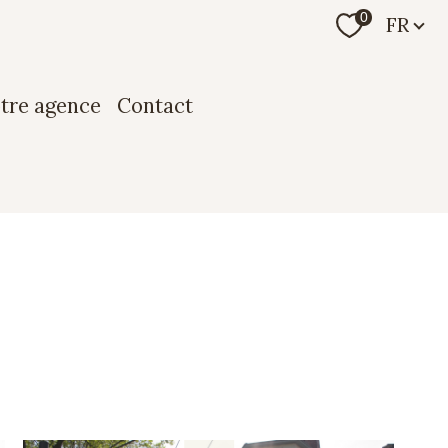
Langue
0
FR
otre agence
contact