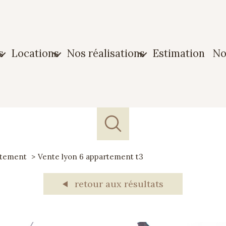
s
locations
nos réalisations
estimation
n
n
Maison
Biens vendus
ment
Appartement
Biens loués
n
Garage
rtement
Vente lyon 6 appartement t3
e
retour aux résultats