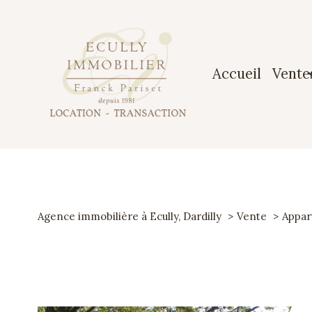
accueil
vente
Maiso
Apparte
Terrai
Agence immobilière à Ecully, Dardilly
Vente
Appa
Garag