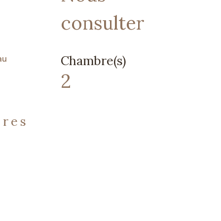
consulter
au
Chambre(s)
2
ères