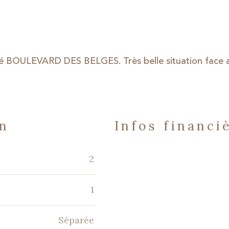
 BOULEVARD DES BELGES. Très belle situation face 
en
infos financi
Caractéristiques
Valeurs
2
1
Séparée