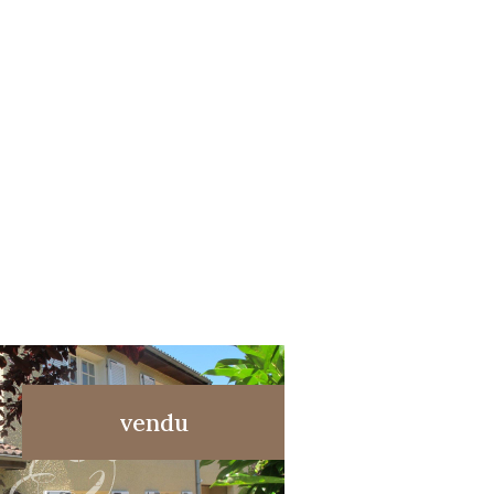
s
vendu
voir le bien