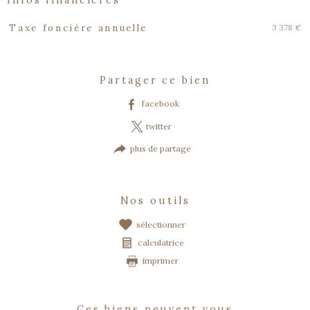
Caractéristiques
Valeurs
3 378 €
Taxe foncière annuelle
partager ce bien
facebook
twitter
plus de partage
nos outils
sélectionner
calculatrice
imprimer
ces biens peuvent vous