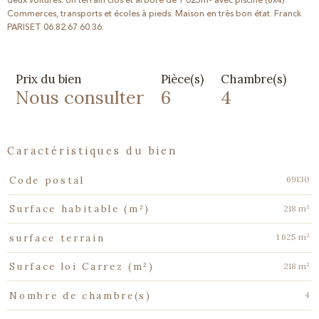
deux voitures. Un terrain clos et arboré de 1 625m² avec piscine (8x4).
Commerces, transports et écoles à pieds. Maison en très bon état. Franck
PARISET 06.82.67.60.36.
Prix du bien
Pièce(s)
Chambre(s)
Nous consulter
6
4
caractéristiques du bien
Caractéristiques
Valeurs
69130
Code postal
218 m²
Surface habitable (m²)
1 625 m²
surface terrain
218 m²
Surface loi Carrez (m²)
4
Nombre de chambre(s)