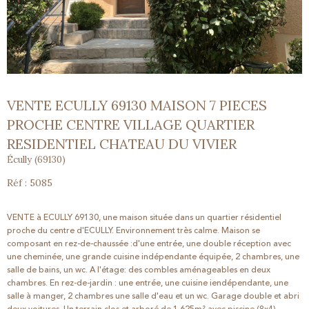
VENTE ECULLY 69130 MAISON 7 PIECES
PROCHE CENTRE VILLAGE QUARTIER
RESIDENTIEL CHATEAU DU VIVIER
Écully (69130)
Réf : 5085
VENTE à ECULLY 69130, une maison située dans un quartier résidentiel
proche du centre d'ECULLY. Environnement très calme. Maison se
composant en rez-de-chaussée :d'une entrée, une double réception avec
une cheminée, une grande cuisine indépendante équipée, 2 chambres, une
salle de bains, un wc. A l'étage: des combles aménageables en deux
chambres. En rez-de-jardin : une entrée, une cuisine iendépendante, une
salle à manger, 2 chambres une salle d'eau et un wc. Garage double et abri