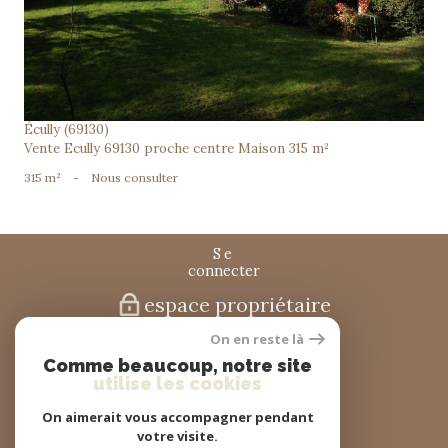
Écully (69130)
Vente Ecully 69130 proche centre Maison 315 m²
315 m²
-
Nous consulter
se
connecter
espace propriétaire
On en reste là
nous
Comme beaucoup, notre site
suivre
utilise les cookies
On aimerait vous accompagner pendant
votre visite.