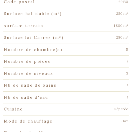
Caractéristiques
Valeurs
69130
Code postal
280 m²
Surface habitable (m²)
1 800 m²
surface terrain
280 m²
Surface loi Carrez (m²)
5
Nombre de chambre(s)
7
Nombre de pièces
3
Nombre de niveaux
1
Nb de salle de bains
1
Nb de salle d'eau
Séparée
Cuisine
Gaz
Mode de chauffage