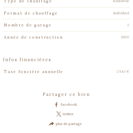
Radiateur
Type de chauffage
Individuel
Format de chauffage
2
Nombre de garage
1900
Année de construction
infos financières
Caractéristiques
Valeurs
2 543 €
Taxe foncière annuelle
partager ce bien
facebook
twitter
plus de partage