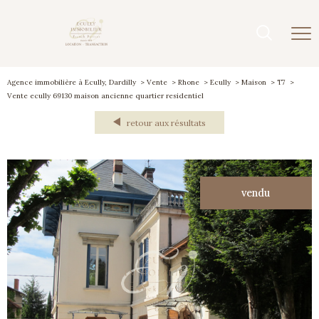
Agence immobilière à Ecully, Dardilly
Vente
Rhone
Ecully
Maison
T7
Vente ecully 69130 maison ancienne quartier residentiel
retour aux résultats
vendu