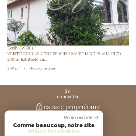
voir le bien
Écully (69130)
VENTE ECULLY CENTRE 69130 MAISON DE PLAIN-PIED
200m² habitable en...
200 m²
-
Nous consulter
se
connecter
espace propriétaire
On en reste là
nous
Comme beaucoup, notre site
suivre
utilise les cookies