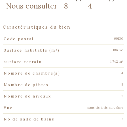
Nous consulter
8
4
caractéristiques du bien
Caractéristiques
Valeurs
69130
Code postal
186 m²
Surface habitable (m²)
1 742 m²
surface terrain
4
Nombre de chambre(s)
8
Nombre de pièces
2
Nombre de niveaux
sans vis à vis au calme
Vue
1
Nb de salle de bains