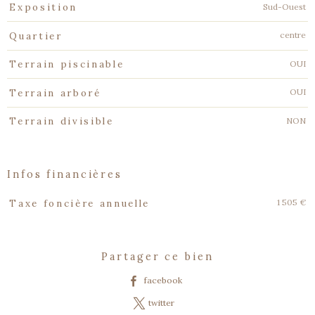
Sud-Ouest
Exposition
centre
Quartier
OUI
Terrain piscinable
OUI
Terrain arboré
NON
Terrain divisible
infos financières
Caractéristiques
Valeurs
1 505 €
Taxe foncière annuelle
partager ce bien
facebook
twitter