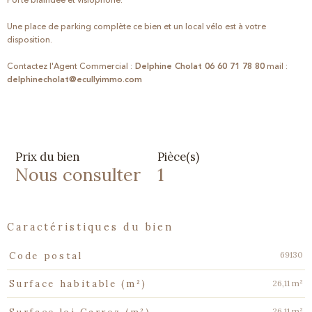
Porte blaindée et visiophone.
Une place de parking complète ce bien et un local vélo est à votre
disposition.
Contactez l'Agent Commercial :
Delphine Cholat 06 60 71 78 80
mail :
delphinecholat@ecullyimmo.com
Prix du bien
Pièce(s)
Nous consulter
1
caractéristiques du bien
Caractéristiques
Valeurs
69130
Code postal
26,11 m²
Surface habitable (m²)
26,11 m²