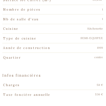
Surface loi Carrez (m²)
1
Nombre de pièces
1
Nb de salle d'eau
Kitchenette
Cuisine
SEMI-EQUIPEE
Type de cuisine
1999
Année de construction
centre
Quartier
infos financières
Caractéristiques
Valeurs
58 €
Charges
536 €
Taxe foncière annuelle