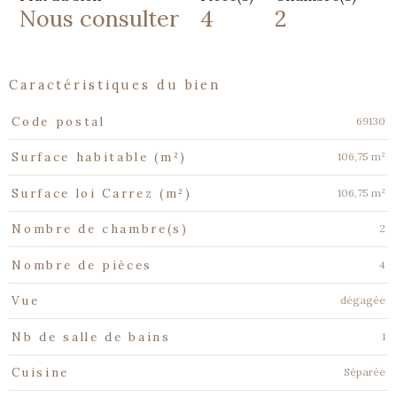
Nous consulter
4
2
caractéristiques du bien
Caractéristiques
Valeurs
69130
Code postal
106,75 m²
Surface habitable (m²)
106,75 m²
Surface loi Carrez (m²)
2
Nombre de chambre(s)
4
Nombre de pièces
dégagée
Vue
1
Nb de salle de bains
Séparée
Cuisine