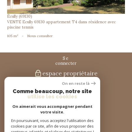
Écully (69130)
VENTE Ecully 69130 appartement T4 dans résidence avec
piscine tennis
105 m²
-
Nous consulter
se
connecter
espace propriétaire
On en reste là
nous
Comme beaucoup, notre site
suivre
utilise les cookies
On aimerait vous accompagner pendant
votre visite.
nous
En poursuivant, vous acceptez l'utilisation des
adhérons
cookies par ce site, afin de vous proposer des
contenus adaptés et réaliser des statistiques !