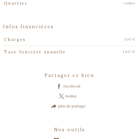
centre
Quartier
infos financières
Caractéristiques
Valeurs
300 €
Charges
1 637 €
Taxe foncière annuelle
partager ce bien
facebook
twitter
plus de partage
nos outils