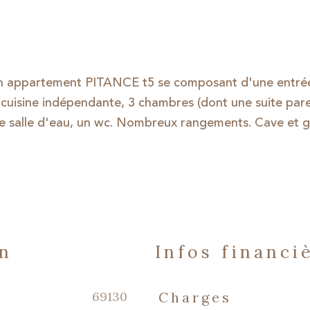
Un appartement PITANCE t5 se composant d'une entré
 cuisine indépendante, 3 chambres (dont une suite par
 une salle d'eau, un wc. Nombreux rangements. Cave et 
en
infos financi
Caractéristiques
Valeurs
69130
Charges