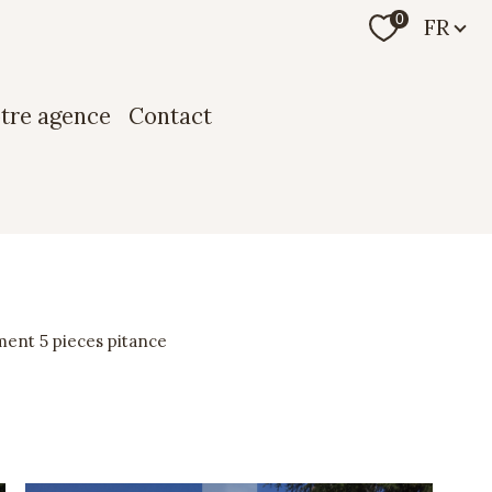
Langue
0
FR
otre agence
contact
ment 5 pieces pitance