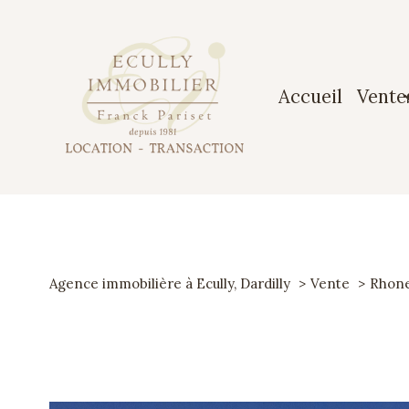
accueil
vente
Maiso
Apparte
Terrai
Agence immobilière à Ecully, Dardilly
Vente
Rhon
Garag