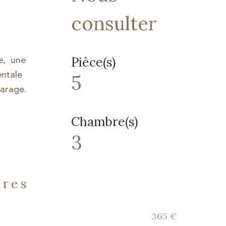
consulter
e, une
Pièce(s)
entale
5
garage.
Chambre(s)
3
ères
365 €