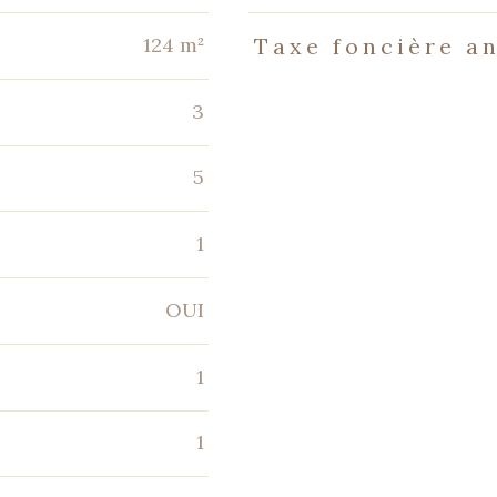
124 m²
Taxe foncière a
3
5
1
OUI
1
1