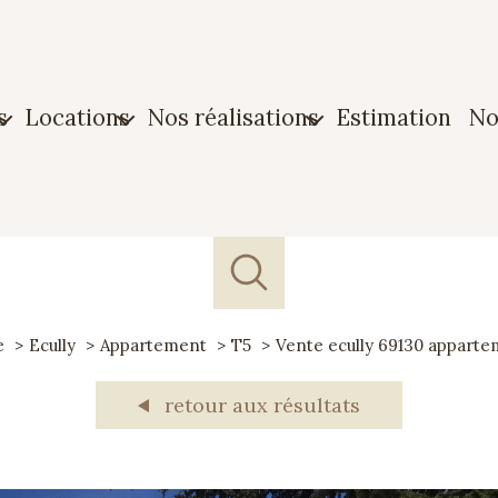
s
locations
nos réalisations
estimation
n
n
Maison
Biens vendus
ment
Appartement
Biens loués
n
Garage
e
Ecully
Appartement
T5
Vente ecully 69130 apparte
e
retour aux résultats