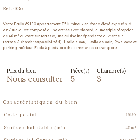
Réf : 4057
Vente Ecully 69130 Appartement T5 lumineux en étage élevé exposé sud-
est / sud-ouest composé d'une entrée avec placard, d'une triple réception
de 40 m² ouvrant sur terrasse, une cuisine indépendante ouvrant sur
terrase, 3 chambres(possibilité 4), 1 salle d'eau, 1 salle de bain, 2 wc. cave et
parking intérieur. Ecole à pieds, proche commerces et transports
Prix du bien
Pièce(s)
Chambre(s)
Nous consulter
5
3
caractéristiques du bien
Caractéristiques
Valeurs
69130
Code postal
115 m²
Surface habitable (m²)
114,50 m²