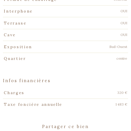
OUI
Interphone
OUI
Terrasse
OUI
Cave
Sud-Ouest
Exposition
centre
Quartier
infos financières
Caractéristiques
Valeurs
320 €
Charges
1 483 €
Taxe foncière annuelle
partager ce bien