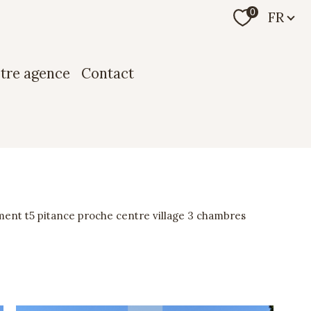
Langue
0
FR
otre agence
contact
ment t5 pitance proche centre village 3 chambres