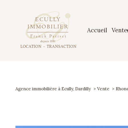
accueil
vente
Maiso
Apparte
Terrai
Agence immobilière à Ecully, Dardilly
Vente
Rhon
Garag