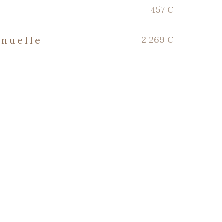
457 €
2 269 €
nnuelle