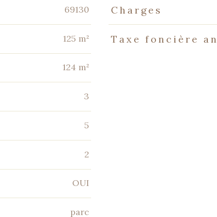
Caractéristiques
Valeurs
69130
Charges
125 m²
Taxe foncière a
124 m²
3
5
2
OUI
parc