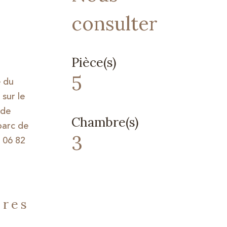
consulter
Pièce(s)
5
e du
sur le
 de
Chambre(s)
parc de
3
 06 82
ères