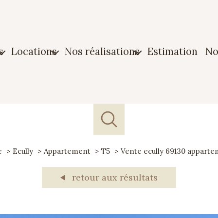
s
locations
nos réalisations
estimation
n
n
Maison
Biens vendus
ment
Appartement
Biens loués
n
Garage
e
Ecully
Appartement
T5
Vente ecully 69130 apparte
e
retour aux résultats