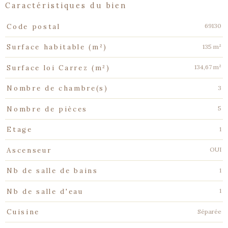
caractéristiques du bien
Caractéristiques
Valeurs
69130
Code postal
135 m²
Surface habitable (m²)
134,67 m²
Surface loi Carrez (m²)
3
Nombre de chambre(s)
5
Nombre de pièces
1
Etage
OUI
Ascenseur
1
Nb de salle de bains
1
Nb de salle d'eau
Séparée
Cuisine