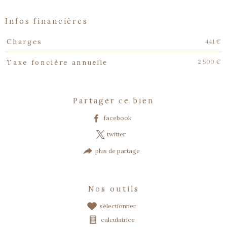
infos financières
Caractéristiques
Valeurs
441 €
Charges
2 500 €
Taxe foncière annuelle
partager ce bien
facebook
twitter
plus de partage
nos outils
sélectionner
calculatrice