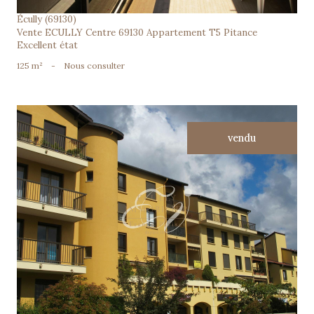
Écully (69130)
Vente ECULLY Centre 69130 Appartement T5 Pitance
Excellent état
125 m²
-
Nous consulter
vendu
voir le bien