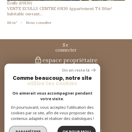
Écully (69130)
VENTE ECULLY CENTRE 69130 Appartement T4 116m²
habitable ouvrant...
116 m²
-
Nous consulter
se
connecter
espace propriétaire
On en reste là
nous
Comme beaucoup, notre site
suivre
utilise les cookies
On aimerait vous accompagner pendant
votre visite.
nous
En poursuivant, vous acceptez l'utilisation des
adhérons
cookies par ce site, afin de vous proposer des
contenus adaptés et réaliser des statistiques !
© 2026 | Tous droits réservés | Traduction powered by Google |
PARAMÉTRER
OK POUR MOI !