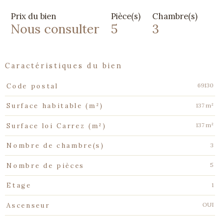
Prix du bien
Pièce(s)
Chambre(s)
Nous consulter
5
3
caractéristiques du bien
Caractéristiques
Valeurs
69130
Code postal
137 m²
Surface habitable (m²)
137 m²
Surface loi Carrez (m²)
3
Nombre de chambre(s)
5
Nombre de pièces
1
Etage
OUI
Ascenseur