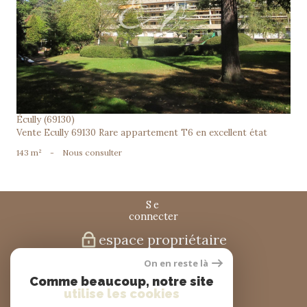
voir le bien
Écully (69130)
Vente Ecully 69130 Rare appartement T6 en excellent état
143 m²
-
Nous consulter
se
connecter
espace propriétaire
On en reste là
nous
Comme beaucoup, notre site
suivre
utilise les cookies