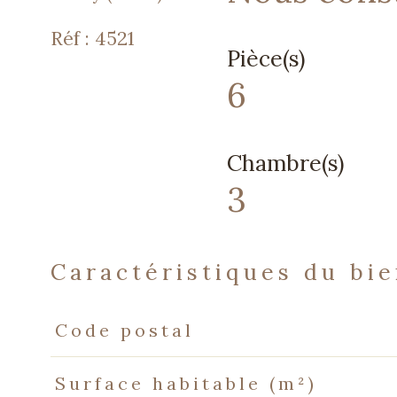
Réf : 4521
Pièce(s)
6
Chambre(s)
3
caractéristiques du bi
Caractéristiques
Valeurs
Code postal
Surface habitable (m²)