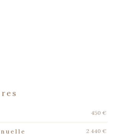
ères
450 €
2 440 €
nnuelle