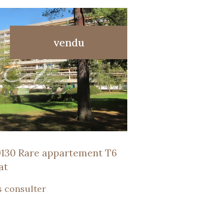
vendu
voir le bien
9130 Rare appartement T6
at
 consulter