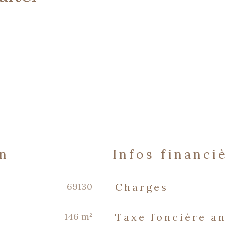
en
infos financi
Caractéristiques
Valeurs
69130
Charges
146 m²
Taxe foncière a