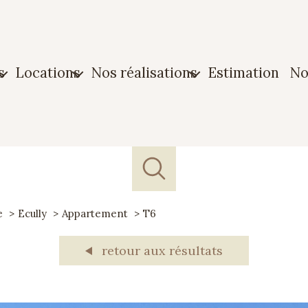
s
locations
nos réalisations
estimation
n
n
Maison
Biens vendus
ment
Appartement
Biens loués
n
Garage
e
Ecully
Appartement
T6
e
retour aux résultats