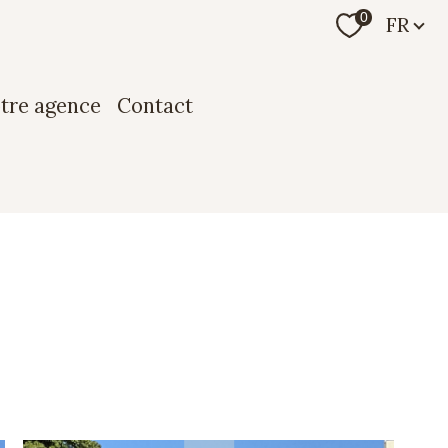
Langue
0
FR
otre agence
contact