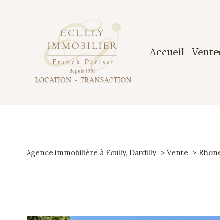
accueil
vente
Maiso
Apparte
Terrai
Agence immobilière à Ecully, Dardilly
Vente
Rhon
Garag