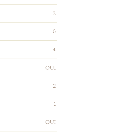
3
6
4
OUI
2
1
OUI