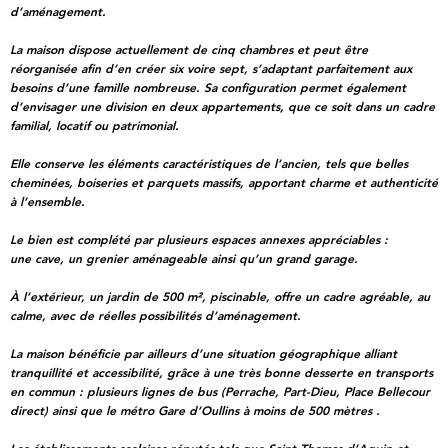
d’aménagement
.
La maison dispose actuellement de
cinq chambres
et peut être
réorganisée afin d’en créer
six voire sept
, s’adaptant parfaitement aux
besoins d’une
famille nombreuse
. Sa configuration permet également
d’envisager une
division en deux appartements
, que ce soit dans un cadre
familial, locatif ou patrimonial.
Elle conserve les éléments caractéristiques de l’ancien, tels que
belles
cheminées
,
boiseries
et
parquets massifs
, apportant charme et authenticité
à l’ensemble.
Le bien est complété par plusieurs espaces annexes appréciables :
une cave
,
un grenier aménageable
ainsi qu’un grand
garage
.
À l’extérieur, un
jardin de 500 m²
,
piscinable
, offre un cadre agréable, au
calme, avec de réelles possibilités d’aménagement.
La maison bénéficie par ailleurs d’une
situation géographique
alliant
tranquillité et accessibilité, grâce à une
très bonne desserte en transports
en commun
: plusieurs lignes de bus (
Perrache, Part-Dieu, Place Bellecour
direct
) ainsi que le
métro Gare d’Oullins à moins de 500 mètres .