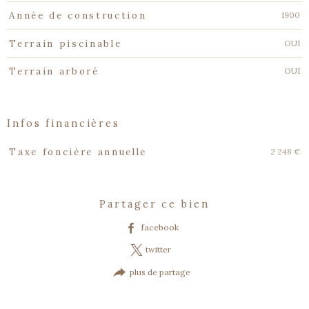
1900
Année de construction
OUI
Terrain piscinable
OUI
Terrain arboré
infos financières
Caractéristiques
Valeurs
2 248 €
Taxe foncière annuelle
partager ce bien
facebook
twitter
plus de partage