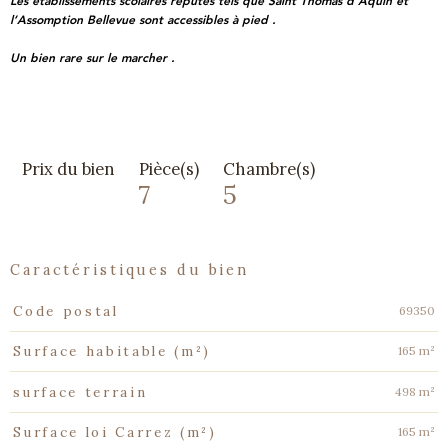
Les établissements scolaires réputés tels que Saint Thomas d’Aquin et
l’Assomption Bellevue sont accessibles à pied .
Un bien rare sur le marcher .
Prix du bien
Pièce(s)
Chambre(s)
7
5
caractéristiques du bien
Caractéristiques
Valeurs
69350
Code postal
165 m²
Surface habitable (m²)
498 m²
surface terrain
165 m²
Surface loi Carrez (m²)