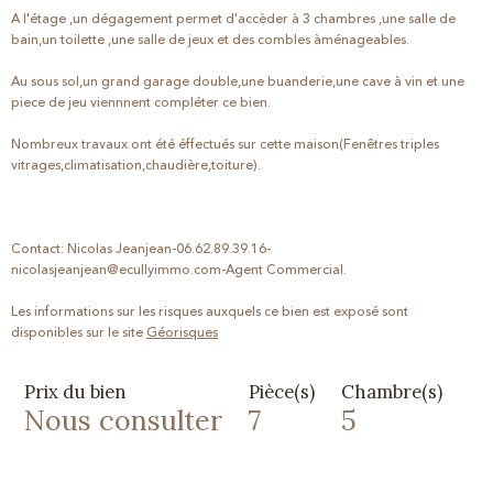
A l'étage ,un dégagement permet d'accèder à 3 chambres ,une salle de
bain,un toilette ,une salle de jeux et des combles àménageables.
Au sous sol,un grand garage double,une buanderie,une cave à vin et une
piece de jeu viennnent compléter ce bien.
Nombreux travaux ont été éffectués sur cette maison(Fenêtres triples
vitrages,climatisation,chaudière,toiture).
Contact: Nicolas Jeanjean-06.62.89.39.16-
nicolasjeanjean@ecullyimmo.com-Agent Commercial.
Les informations sur les risques auxquels ce bien est exposé sont
disponibles sur le site
Géorisques
Prix du bien
Pièce(s)
Chambre(s)
Nous consulter
7
5