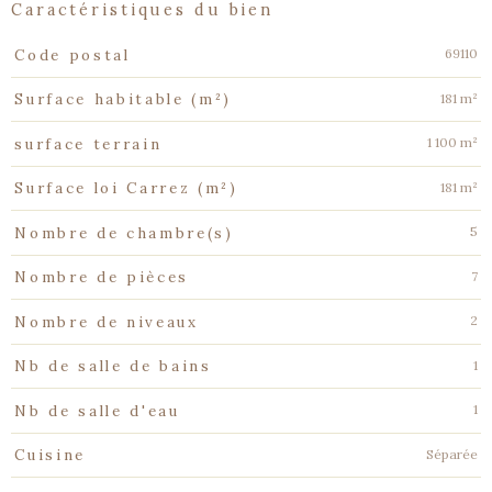
caractéristiques du bien
Caractéristiques
Valeurs
69110
Code postal
181 m²
Surface habitable (m²)
1 100 m²
surface terrain
181 m²
Surface loi Carrez (m²)
5
Nombre de chambre(s)
7
Nombre de pièces
2
Nombre de niveaux
1
Nb de salle de bains
1
Nb de salle d'eau
Séparée
Cuisine