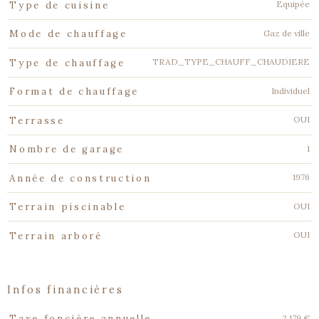
Equipée
Type de cuisine
Gaz de ville
Mode de chauffage
TRAD_TYPE_CHAUFF_CHAUDIERE
Type de chauffage
Individuel
Format de chauffage
OUI
Terrasse
1
Nombre de garage
1976
Année de construction
OUI
Terrain piscinable
OUI
Terrain arboré
infos financières
Caractéristiques
Valeurs
2 179 €
Taxe foncière annuelle