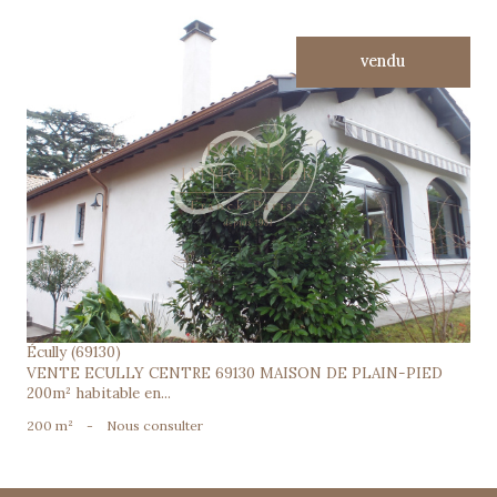
vendu
voir le bien
Écully (69130)
VENTE ECULLY CENTRE 69130 MAISON DE PLAIN-PIED
200m² habitable en...
200 m²
-
Nous consulter