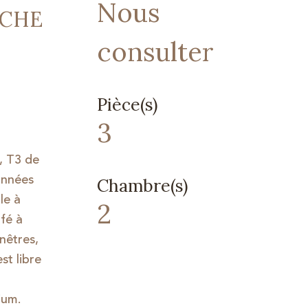
Nous
OCHE
consulter
Pièce(s)
3
, T3 de
années
Chambre(s)
le à
2
fé à
nêtres,
st libre
ium.