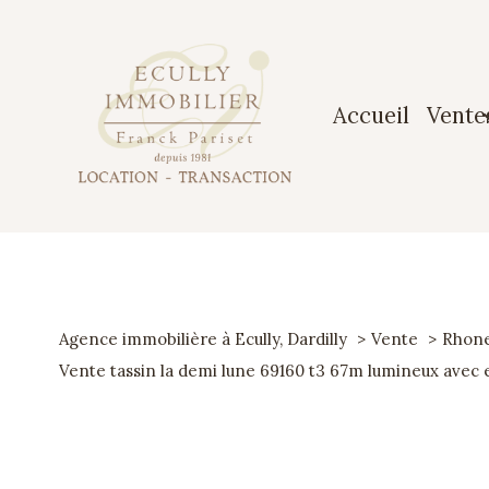
accueil
vente
Maiso
Apparte
Terrai
Agence immobilière à Ecully, Dardilly
Vente
Rhon
Garag
Vente tassin la demi lune 69160 t3 67m lumineux avec 