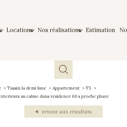
s
locations
nos réalisations
estimation
n
n
Maison
Biens vendus
ment
Appartement
Biens loués
n
Garage
e
Tassin la demi lune
Appartement
T3
e
exterieurs au calme dans residence 60 s proche phare
retour aux résultats