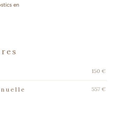
stics en
ères
150 €
557 €
nnuelle