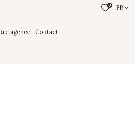
Langue
0
FR
otre agence
contact