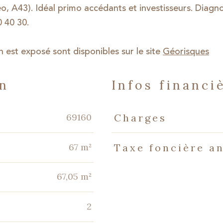
o, A43). Idéal primo accédants et investisseurs. Diagno
 40 30.
n est exposé sont disponibles sur le site
Géorisques
en
infos financi
Caractéristiques
Valeurs
69160
Charges
67 m²
Taxe foncière a
67,05 m²
2