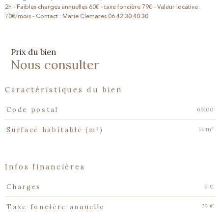
2h - Faibles charges annuelles 60€ - taxe foncière 79€ - Valeur locative :
70€/mois - Contact : Marie Clemares 06 42 30 40 30
Prix du bien
Nous consulter
caractéristiques du bien
Caractéristiques
Valeurs
69100
Code postal
14 m²
Surface habitable (m²)
infos financières
Caractéristiques
Valeurs
5 €
Charges
79 €
Taxe foncière annuelle