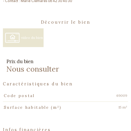
- Contact : Marie Clemares 06 42 30 40 30
découvrir le bien
video du bien
Prix du bien
Nous consulter
caractéristiques du bien
Caractéristiques
Valeurs
69009
Code postal
15 m²
Surface habitable (m²)
infos financières