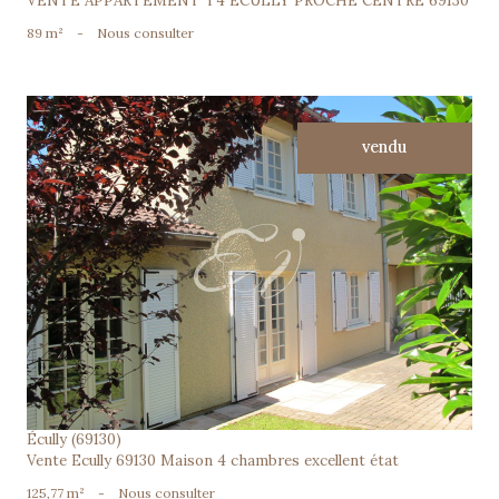
VENTE APPARTEMENT T4 ECULLY PROCHE CENTRE 69130
89 m²
-
Nous consulter
vendu
voir le bien
Écully (69130)
Vente Ecully 69130 Maison 4 chambres excellent état
125,77 m²
-
Nous consulter