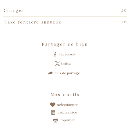
Caractéristiques
Valeurs
11 €
Charges
90 €
Taxe foncière annuelle
partager ce bien
facebook
twitter
plus de partage
nos outils
sélectionner
calculatrice
imprimer