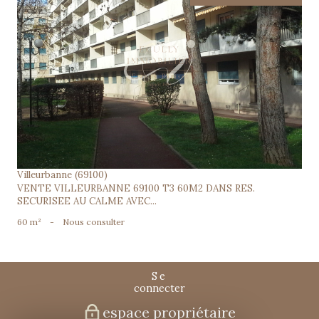
voir le bien
Villeurbanne (69100)
VENTE VILLEURBANNE 69100 T3 60M2 DANS RES.
SECURISEE AU CALME AVEC...
60 m²
-
Nous consulter
se
connecter
espace propriétaire