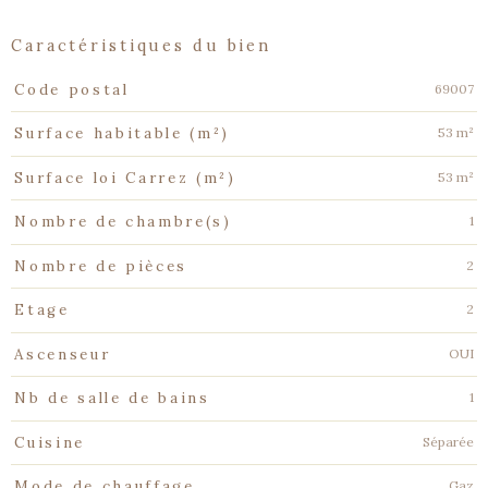
caractéristiques du bien
Caractéristiques
Valeurs
69007
Code postal
53 m²
Surface habitable (m²)
53 m²
Surface loi Carrez (m²)
1
Nombre de chambre(s)
2
Nombre de pièces
2
Etage
OUI
Ascenseur
1
Nb de salle de bains
Séparée
Cuisine
Gaz
Mode de chauffage