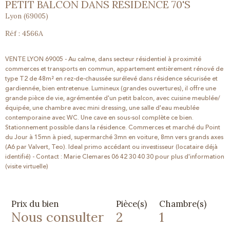
PETIT BALCON DANS RESIDENCE 70'S
Lyon (69005)
Réf : 4566A
VENTE LYON 69005 - Au calme, dans secteur résidentiel à proximité
commerces et transports en commun, appartement entièrement rénové de
type T2 de 48m² en rez-de-chaussée surélevé dans résidence sécurisée et
gardiennée, bien entretenue. Lumineux (grandes ouvertures), il offre une
grande pièce de vie, agrémentée d'un petit balcon, avec cuisine meublée/
équipée, une chambre avec mini dressing, une salle d'eau meublée
contemporaine avec WC. Une cave en sous-sol complète ce bien.
Stationnement possible dans la résidence. Commerces et marché du Point
du Jour à 15mn à pied, supermarché 3mn en voiture, 8mn vers grands axes
(A6 par Valvert, Teo). Ideal primo accédant ou investisseur (locataire déjà
identifié) - Contact : Marie Clemares 06 42 30 40 30 pour plus d'information
(visite virtuelle)
Prix du bien
Pièce(s)
Chambre(s)
Nous consulter
2
1