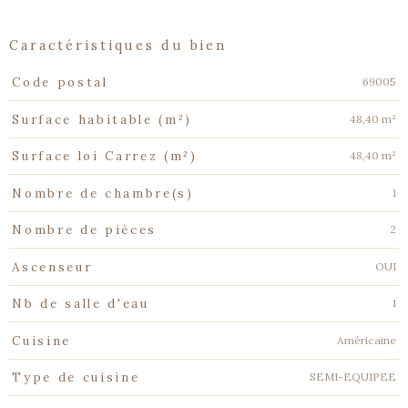
caractéristiques du bien
Caractéristiques
Valeurs
69005
Code postal
48,40 m²
Surface habitable (m²)
48,40 m²
Surface loi Carrez (m²)
1
Nombre de chambre(s)
2
Nombre de pièces
OUI
Ascenseur
1
Nb de salle d'eau
Américaine
Cuisine
SEMI-EQUIPEE
Type de cuisine