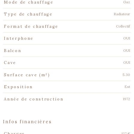
Gaz
Mode de chauffage
Radiateur
Type de chauffage
Collectif
Format de chauffage
OUI
Interphone
OUI
Balcon
OUI
Cave
5.30
Surface cave (m²)
Est
Exposition
1972
Année de construction
infos financières
Caractéristiques
Valeurs
127 €
Charges