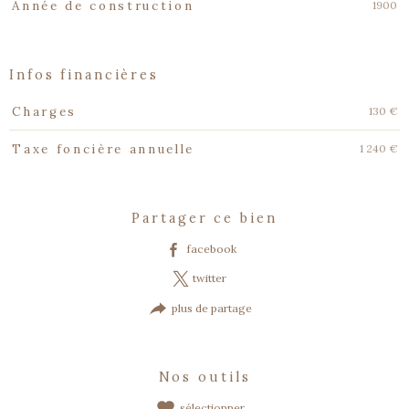
1900
Année de construction
infos financières
Caractéristiques
Valeurs
130 €
Charges
1 240 €
Taxe foncière annuelle
partager ce bien
facebook
twitter
plus de partage
nos outils
sélectionner