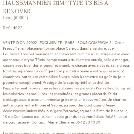
HAUSSMANNIEN 111M² TYPE T3 BIS A
RENOVER
Lyon (69002)
Réf : 4622
VENTE LYON 69002 - EXCLUSIVITE - RARE - SOUS COMPROMIS - Cœur
Presqu'île, emplacement prisé, place Carnot, dans la verdure, vue
Fourvière, très bel haussmannien traversant, lumineux, en étage élevé avec
ascenseur, de type T3bis, comprenant actuellement entrée, salle à manger,
cuisine avec buanderie, séjour et chambre chacun avec alcôves, salle d'eau,
toilettes séparées. La configuration peut être revue à votre guise avec 2
chambres, bureau et vaste pièce à vivre, bien à remettre au goût du jour,
potentiel exceptionnel. Prestige de la copropriété et cachet de
l'appartement : vous aimerez les volumes, les parquets (Versailles, Hongrie),
les boiseries, les moulures, les cheminées, les grands placards. Et du
stockage assuré avec un immense grenier et une cave voûtée. Un charme
authentique, entre Rhône et Saône, au pied des boutiques d'Ainay,
écoles/lycées/universités, bus/gare Perrache, square, à 5 mn de Bellecour,
10 de Confluence par le tram, accès grands axes immédiats (A6,A7), coup
de cœur assuré ! Contact : Marie Clemares 06 42 30 40 30
Les informations sur les risques auxquels ce bien est exposé sont