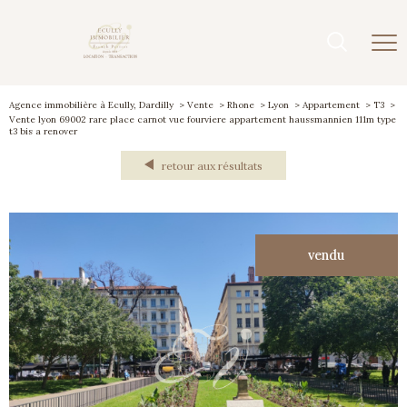
Agence immobilière à Ecully, Dardilly
Vente
Rhone
Lyon
Appartement
T3
Vente lyon 69002 rare place carnot vue fourviere appartement haussmannien 111m type
t3 bis a renover
retour aux résultats
vendu