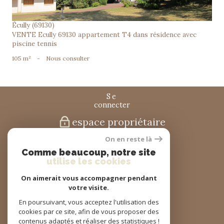
Écully (69130)
VENTE Ecully 69130 appartement T4 dans résidence avec
piscine tennis
105 m²
-
Nous consulter
se
connecter
espace propriétaire
On en reste là
nous
Comme beaucoup, notre site
suivre
utilise les cookies
On aimerait vous accompagner pendant
votre visite.
nous
En poursuivant, vous acceptez l'utilisation des
adhérons
cookies par ce site, afin de vous proposer des
contenus adaptés et réaliser des statistiques !