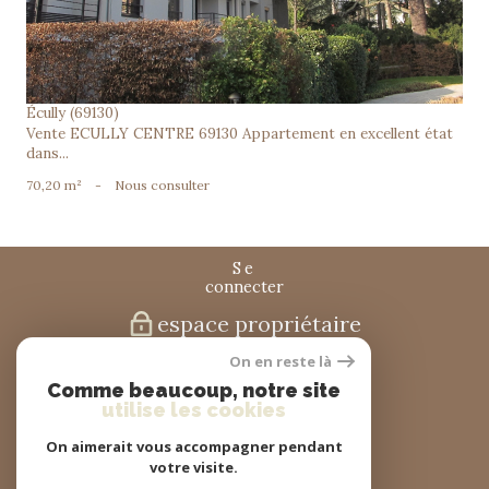
Écully (69130)
Vente ECULLY CENTRE 69130 Appartement en excellent état
dans...
70,20 m²
-
Nous consulter
se
connecter
espace propriétaire
On en reste là
nous
Comme beaucoup, notre site
suivre
utilise les cookies
On aimerait vous accompagner pendant
votre visite.
nous