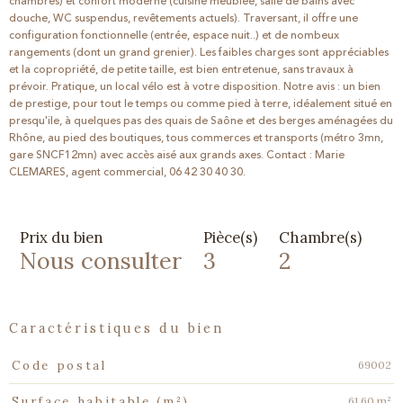
chambres) et confort moderne (cuisine meublée, salle de bains avec
douche, WC suspendus, revêtements actuels). Traversant, il offre une
configuration fonctionnelle (entrée, espace nuit..) et de nombeux
rangements (dont un grand grenier). Les faibles charges sont appréciables
et la copropriété, de petite taille, est bien entretenue, sans travaux à
prévoir. Pratique, un local vélo est à votre disposition. Notre avis : un bien
de prestige, pour tout le temps ou comme pied à terre, idéalement situé en
presqu'ile, à quelques pas des quais de Saône et des berges aménagées du
Rhône, au pied des boutiques, tous commerces et transports (métro 3mn,
gare SNCF12mn) avec accès aisé aux grands axes. Contact : Marie
CLEMARES, agent commercial, 06 42 30 40 30.
Prix du bien
Pièce(s)
Chambre(s)
Nous consulter
3
2
caractéristiques du bien
Caractéristiques
Valeurs
69002
Code postal
61,60 m²
Surface habitable (m²)