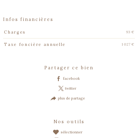
infos financières
Caractéristiques
Valeurs
93 €
Charges
1 027 €
Taxe foncière annuelle
partager ce bien
facebook
twitter
plus de partage
nos outils
sélectionner