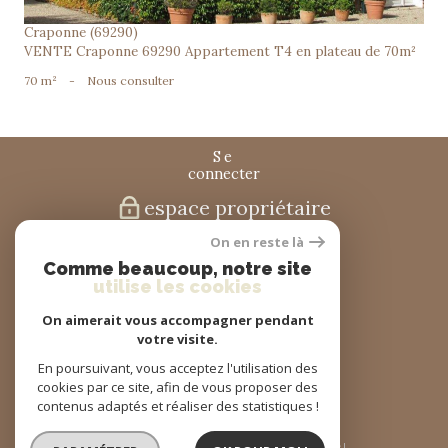
Craponne (69290)
VENTE Craponne 69290 Appartement T4 en plateau de 70m²
70 m²
-
Nous consulter
se
connecter
espace propriétaire
On en reste là
nous
Comme beaucoup, notre site
suivre
utilise les cookies
On aimerait vous accompagner pendant
votre visite.
nous
En poursuivant, vous acceptez l'utilisation des
adhérons
cookies par ce site, afin de vous proposer des
contenus adaptés et réaliser des statistiques !
© 2026 | Tous droits réservés | Traduction powered by Google |