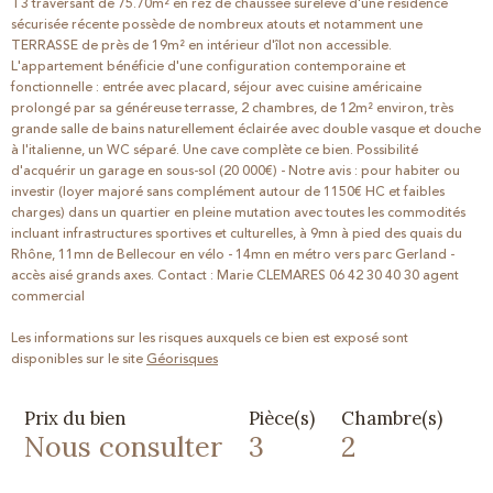
T3 traversant de 75.70m² en rez de chaussée surélevé d'une résidence
sécurisée récente possède de nombreux atouts et notamment une
TERRASSE de près de 19m² en intérieur d'îlot non accessible.
L'appartement bénéficie d'une configuration contemporaine et
fonctionnelle : entrée avec placard, séjour avec cuisine américaine
prolongé par sa généreuse terrasse, 2 chambres, de 12m² environ, très
grande salle de bains naturellement éclairée avec double vasque et douche
à l'italienne, un WC séparé. Une cave complète ce bien. Possibilité
d'acquérir un garage en sous-sol (20 000€) - Notre avis : pour habiter ou
investir (loyer majoré sans complément autour de 1150€ HC et faibles
charges) dans un quartier en pleine mutation avec toutes les commodités
incluant infrastructures sportives et culturelles, à 9mn à pied des quais du
Rhône, 11mn de Bellecour en vélo - 14mn en métro vers parc Gerland -
accès aisé grands axes. Contact : Marie CLEMARES 06 42 30 40 30 agent
commercial
Les informations sur les risques auxquels ce bien est exposé sont
disponibles sur le site
Géorisques
Prix du bien
Pièce(s)
Chambre(s)
Nous consulter
3
2