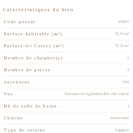
caractéristiques du bien
Caractéristiques
Valeurs
69007
Code postal
75,70 m²
Surface habitable (m²)
75,70 m²
Surface loi Carrez (m²)
2
Nombre de chambre(s)
3
Nombre de pièces
OUI
Ascenseur
Terrasse et végétation îlot côté séjour
Vue
1
Nb de salle de bains
Américaine
Cuisine
Equipée
Type de cuisine