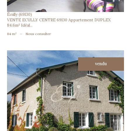
Écully (69130)
VENTE ECULLY CENTRE 69130 Appartement DUPLEX
84.6m² Idéal...
84 m²
-
Nous consulter
vendu
voir le bien