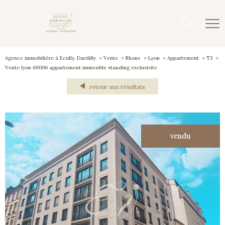
Agence immobilière à Ecully, Dardilly
Vente
Rhone
Lyon
Appartement
T3
Vente lyon 69006 appartement immeuble standing exclusivite
retour aux résultats
vendu