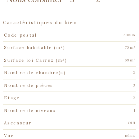
caractéristiques du bien
Caractéristiques
Valeurs
69006
Code postal
70 m²
Surface habitable (m²)
69 m²
Surface loi Carrez (m²)
2
Nombre de chambre(s)
3
Nombre de pièces
2
Etage
1
Nombre de niveaux
OUI
Ascenseur
néant
Vue