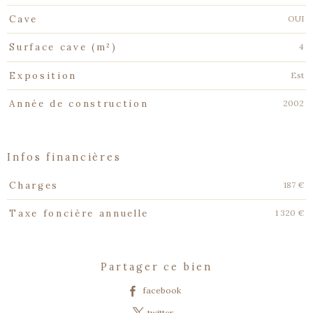
OUI
Cave
4
Surface cave (m²)
Est
Exposition
2002
Année de construction
infos financières
Caractéristiques
Valeurs
187 €
Charges
1 320 €
Taxe foncière annuelle
partager ce bien
facebook
twitter