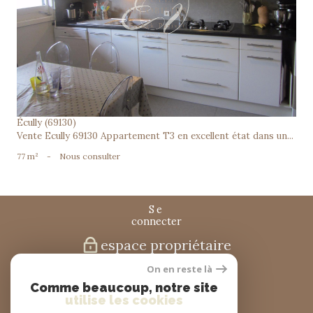
voir le bien
Écully (69130)
Vente Ecully 69130 Appartement T3 en excellent état dans un...
77 m²
-
Nous consulter
se
connecter
espace propriétaire
On en reste là
nous
Comme beaucoup, notre site
suivre
utilise les cookies