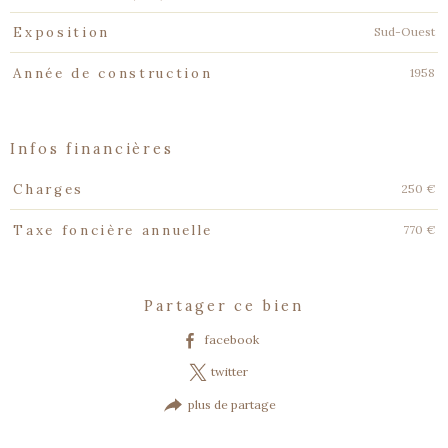
Sud-Ouest
Exposition
1958
Année de construction
infos financières
Caractéristiques
Valeurs
250 €
Charges
770 €
Taxe foncière annuelle
partager ce bien
facebook
twitter
plus de partage