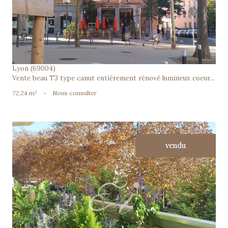
Lyon (69004)
Vente beau T3 type canut entièrement rénové lumineux coeur...
72,24 m²
-
Nous consulter
vendu
voir le bien