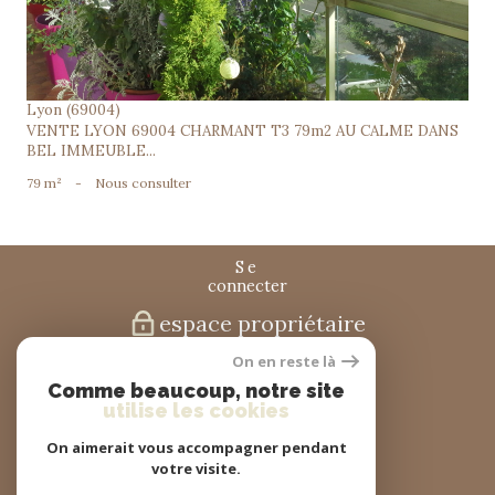
Lyon (69004)
VENTE LYON 69004 CHARMANT T3 79m2 AU CALME DANS
BEL IMMEUBLE...
79 m²
-
Nous consulter
se
connecter
espace propriétaire
On en reste là
nous
Comme beaucoup, notre site
suivre
utilise les cookies
On aimerait vous accompagner pendant
votre visite.
nous