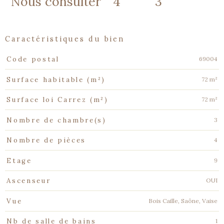
Nous consulter
4
3
caractéristiques du bien
Caractéristiques
Valeurs
69004
Code postal
72 m²
Surface habitable (m²)
72 m²
Surface loi Carrez (m²)
3
Nombre de chambre(s)
4
Nombre de pièces
9
Etage
OUI
Ascenseur
Bois Caille, Saône, Vaise
Vue
1
Nb de salle de bains