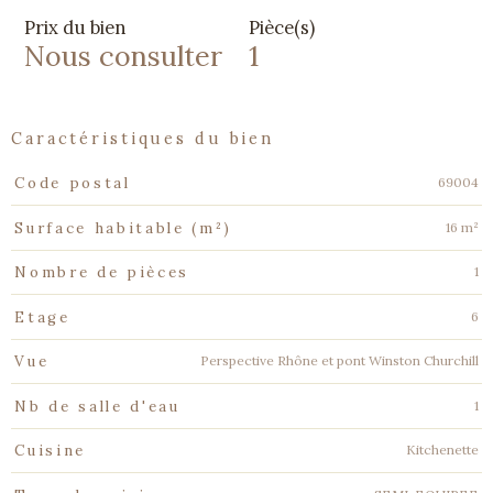
Prix du bien
Pièce(s)
Nous consulter
1
caractéristiques du bien
Caractéristiques
Valeurs
69004
Code postal
16 m²
Surface habitable (m²)
1
Nombre de pièces
6
Etage
Perspective Rhône et pont Winston Churchill
Vue
1
Nb de salle d'eau
Kitchenette
Cuisine