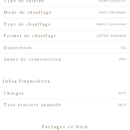
SEMI-EQUIPEE
Type de cuisine
Autre, Electrique
Mode de chauffage
Autre, Convecteur
Type de chauffage
AUTRE, Individuel
Format de chauffage
Est
Exposition
1993
Année de construction
infos financières
Caractéristiques
Valeurs
63 €
Charges
318 €
Taxe foncière annuelle
partager ce bien