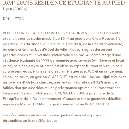
16M² DANS RESIDENCE ETUDIANTE AU PIED
Lyon (69004)
Réf : 4770A
VENTE LYON 69004 - EXCLUSIVITE - SPECIAL INVESTISSEUR - Excellente
situation pour ce studio meublé de 16m² au pied de la Croix-Rousse, à 2
pas des quais du Rhône, du Parc de la Tête d'Or, de la Cité Internationale,
du 6ème et 6mn en bus d'Hôtel de Ville ! Plusieurs lignes desservent
grandes écoles et universités, station Velo'v en bas. Au 6ème étage d'une
résidence étudiante de 1993 gardiennée avec services (wifi, laverie et local
vélos), sa pièce à vivre orientée est offre un espace bureau et nuit, un coin
cuisine semi équipé, une salle d'eau aménagée avec WC et un rangement.
Le bail en cours, en gestion CLASSIQUE, est valable jusqu'au 14juillet24 avec
un loyer de 450€ hors charges, une rentabilité brute de 4.32% avec de
faibles charges associées et une performance optimale (aucune vacance
locative en 12 ans !). Notre avis : UNE VALEUR SURE à proximité de la
Presqu'Ile et de la Doua notamment. Contact et renseignements détaillés
auprès de Marie CLEMARES agent commercial au 06.42.30.40.30.
Les informations sur les risques auxquels ce bien est exposé sont
disponibles sur le site
Géorisques