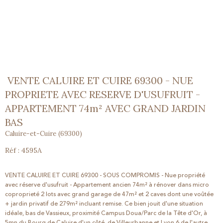
VENTE CALUIRE ET CUIRE 69300 - NUE
PROPRIETE AVEC RESERVE D'USUFRUIT -
APPARTEMENT 74m² AVEC GRAND JARDIN
BAS
Caluire-et-Cuire (69300)
Réf : 4595A
VENTE CALUIRE ET CUIRE 69300 - SOUS COMPROMIS - Nue propriété
avec réserve d'usufruit - Appartement ancien 74m² à rénover dans micro
coproprieté 2 lots avec
grand garage de 47m² et 2 caves dont une voûtée
+ jardin privatif de 279m² incluant remise. Ce bien jouit d'une situation
idéale, bas de Vassieux, proximité Campus Doua/Parc de la Tête d'Or, à
5mn du Bourg de Caluire d'un côté, de Villeurbanne et Lyon 6 de l'autre,