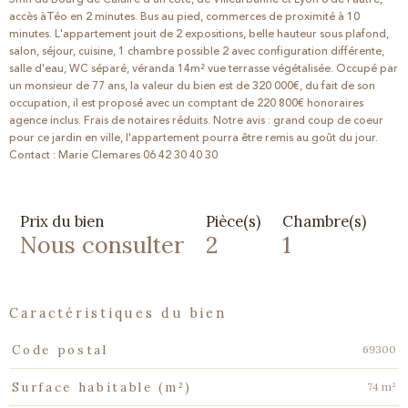
accès àTéo en 2 minutes. Bus au pied, commerces de proximité à 10
minutes. L'appartement jouit de 2 expositions, belle hauteur sous plafond,
salon, séjour, cuisine, 1 chambre possible 2 avec configuration différente,
salle d'eau, WC séparé, véranda 14m² vue terrasse végétalisée. Occupé par
un monsieur de 77 ans, la valeur du bien est de 320 000€, du fait de son
occupation, il est proposé avec un comptant de 220 800€ honoraires
agence inclus. Frais de notaires réduits. Notre avis : grand coup de coeur
pour ce jardin en ville, l'appartement pourra être remis au goût du jour.
Contact : Marie Clemares 06 42 30 40 30
Prix du bien
Pièce(s)
Chambre(s)
Nous consulter
2
1
caractéristiques du bien
Caractéristiques
Valeurs
69300
Code postal
74 m²
Surface habitable (m²)