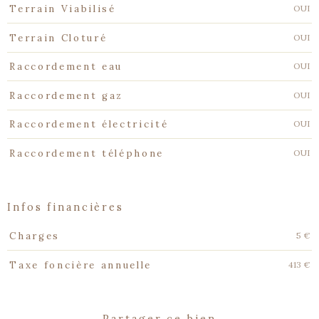
OUI
Terrain Viabilisé
OUI
Terrain Cloturé
OUI
Raccordement eau
OUI
Raccordement gaz
OUI
Raccordement électricité
OUI
Raccordement téléphone
infos financières
Caractéristiques
Valeurs
5 €
Charges
413 €
Taxe foncière annuelle
partager ce bien