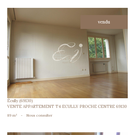
vendu
voir le bien
Écully (69130)
VENTE APPARTEMENT T4 ECULLY PROCHE CENTRE 69130
89 m²
-
Nous consulter