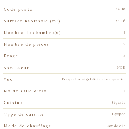
Caractéristiques
Valeurs
69410
Code postal
83 m²
Surface habitable (m²)
3
Nombre de chambre(s)
5
Nombre de pièces
3
Etage
NON
Ascenseur
Perspective végétalisée et vue quartier
Vue
1
Nb de salle d'eau
Séparée
Cuisine
Equipée
Type de cuisine
Gaz de ville
Mode de chauffage