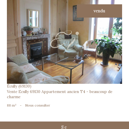
vendu
voir le bien
Écully (69130)
Vente Ecully 69130 Appartement ancien T4 - beaucoup de
charme
88 m²
-
Nous consulter
se