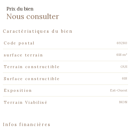
Prix du bien
Nous consulter
caractéristiques du bien
Caractéristiques
Valeurs
69280
Code postal
618 m²
surface terrain
OUI
Terrain constructible
618
Surface constructible
Est-Ouest
Exposition
NON
Terrain Viabilisé
infos financières