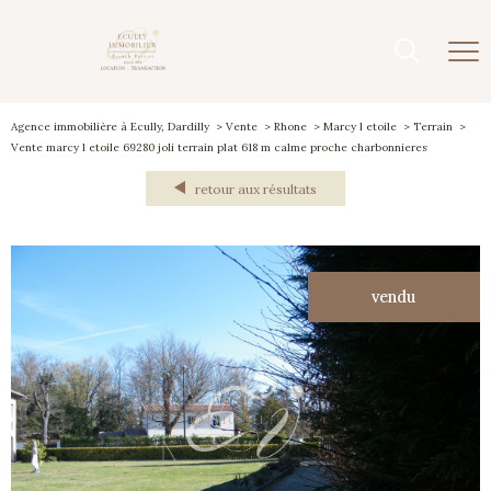
Agence immobilière à Ecully, Dardilly
Vente
Rhone
Marcy l etoile
Terrain
Vente marcy l etoile 69280 joli terrain plat 618 m calme proche charbonnieres
retour aux résultats
vendu