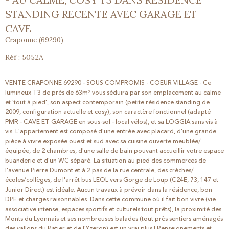
STANDING RECENTE AVEC GARAGE ET
CAVE
Craponne (69290)
Réf : 5052A
VENTE CRAPONNE 69290 - SOUS COMPROMIS - COEUR VILLAGE - Ce
lumineux T3 de près de 63m² vous séduira par son emplacement au calme
et 'tout à pied', son aspect contemporain (petite résidence standing de
2009, configuration actuelle et cosy), son caractère fonctionnel (adapté
PMR - CAVE ET GARAGE en sous-sol - local vélos), et sa LOGGIA sans vis à
vis. L'appartement est composé d'une entrée avec placard, d'une grande
pièce à vivre exposée ouest et sud avec sa cuisine ouverte meublée/
équipée, de 2 chambres, d'une salle de bain pouvant accueillir votre espace
buanderie et d'un WC séparé. La situation au pied des commerces de
l'avenue Pierre Dumont et à 2 pas de la rue centrale, des crèches/
écoles/collèges, de l'arrêt bus LEOL vers Gorge de Loup (C24E, 73, 147 et
Junior Direct) est idéale. Aucun travaux à prévoir dans la résidence, bon
DPE et charges raisonnables. Dans cette commune où il fait bon vivre (vie
associative intense, espaces sportifs et culturels tout prêts), la proximité des
Monts du Lyonnais et ses nombreuses balades (tout près sentiers aménagés
des vallons du Ratier et de l'Yzeron) est un vrai plus ! Renseignements et