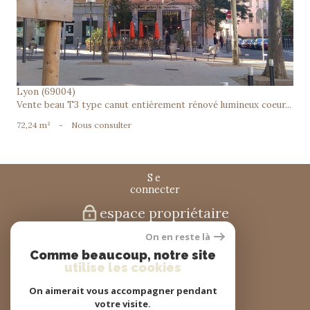
Lyon (69004)
Vente beau T3 type canut entièrement rénové lumineux coeur...
72,24 m²
-
Nous consulter
se
connecter
espace propriétaire
On en reste là
nous
Comme beaucoup, notre site
suivre
utilise les cookies
On aimerait vous accompagner pendant
votre visite.