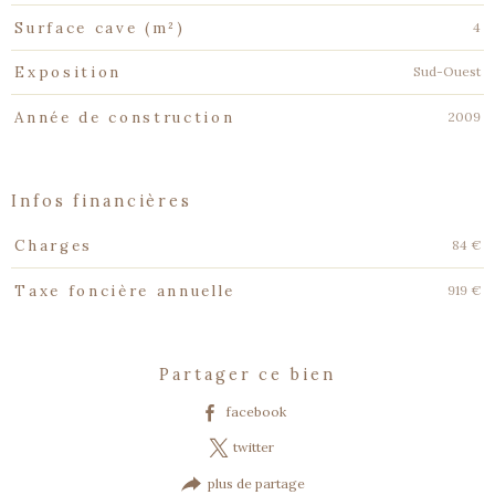
4
Surface cave (m²)
Sud-Ouest
Exposition
2009
Année de construction
infos financières
Caractéristiques
Valeurs
84 €
Charges
919 €
Taxe foncière annuelle
partager ce bien
facebook
twitter
plus de partage