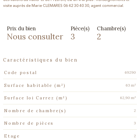
visite auprès de Marie CLEMARES 06 42 30 40 30, agent commercial.
Prix du bien
Pièce(s)
Chambre(s)
Nous consulter
3
2
caractéristiques du bien
Caractéristiques
Valeurs
69290
Code postal
63 m²
Surface habitable (m²)
62,90 m²
Surface loi Carrez (m²)
2
Nombre de chambre(s)
3
Nombre de pièces
2
Etage