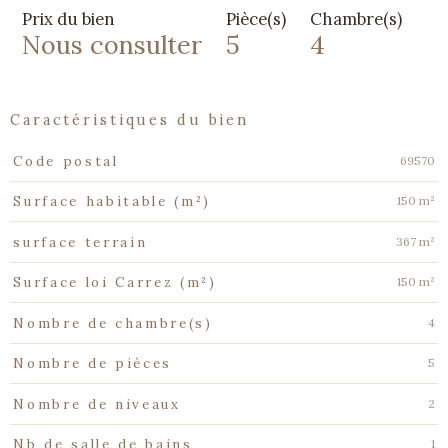
Prix du bien
Pièce(s)
Chambre(s)
Nous consulter
5
4
caractéristiques du bien
Caractéristiques
Valeurs
69570
Code postal
150 m²
Surface habitable (m²)
367 m²
surface terrain
150 m²
Surface loi Carrez (m²)
4
Nombre de chambre(s)
5
Nombre de pièces
2
Nombre de niveaux
1
Nb de salle de bains