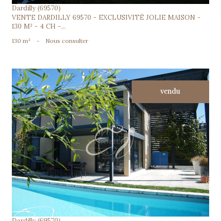
Dardilly (69570)
VENTE DARDILLY 69570 - EXCLUSIVITÉ JOLIE MAISON -
130 M² - 4 CH -...
130 m²
-
Nous consulter
vendu
voir le bien
Dardilly (69570)