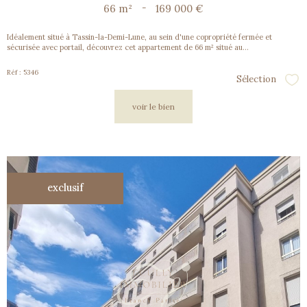
66 m²
-
169 000 €
Idéalement situé à Tassin-la-Demi-Lune, au sein d'une copropriété fermée et
sécurisée avec portail, découvrez cet appartement de 66 m² situé au...
Réf : 5346
Sélection
Sél
voir le bien
exclusif