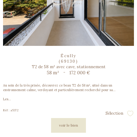
Écully
(69130)
T2 de 58 m² avec cave, stationnement
58 m²
-
172 000 €
Au sein de la très prisée, découvrez ce beau T2 de 58 m², situé dans un
environnement calme, verdoyant et particulièrement recherché pour sa...
Les...
Réf : a5372
Sélection
Sél
voir le bien