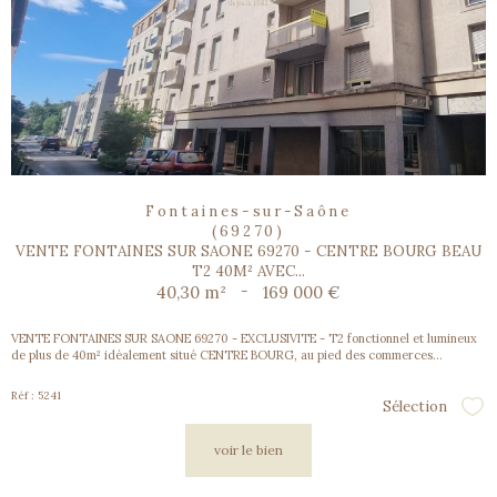
Fontaines-sur-Saône
(69270)
VENTE FONTAINES SUR SAONE 69270 - CENTRE BOURG BEAU
T2 40M² AVEC...
40,30 m²
-
169 000 €
VENTE FONTAINES SUR SAONE 69270 - EXCLUSIVITE -
T2 fonctionnel et lumineux
de plus de 40m² idéalement situé CENTRE BOURG, au pied des commerces...
Réf : 5241
Sélection
Sél
voir le bien