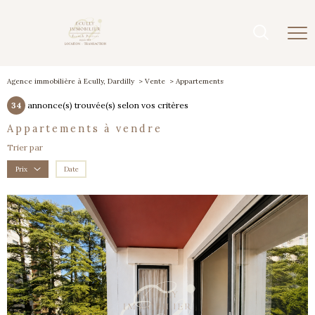
Agence immobilière à Ecully, Dardilly
Vente
Appartements
34
annonce(s) trouvée(s) selon vos critères
appartements à vendre
Trier par
Date
Prix