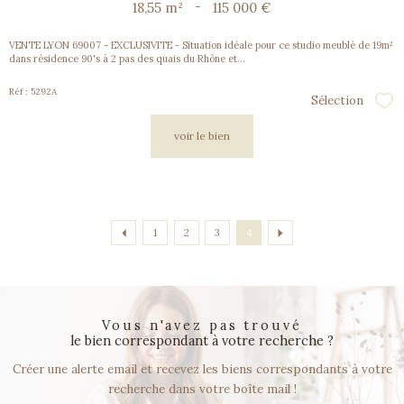
18,55 m²
-
115 000 €
VENTE LYON 69007 - EXCLUSIVITE - Situation idéale pour ce studio meublé de 19m²
dans résidence 90's à 2 pas des quais du Rhône et...
Réf : 5292A
Sélection
Sél
voir le bien
1
2
3
4
vous n'avez pas trouvé
le bien correspondant à votre recherche ?
Créer une alerte email et recevez les biens correspondants à votre
recherche dans votre boîte mail !