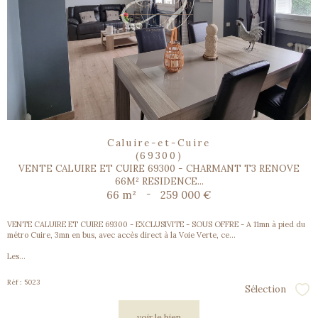
Caluire-et-Cuire
(69300)
VENTE CALUIRE ET CUIRE 69300 - CHARMANT T3 RENOVE
66M² RESIDENCE...
66 m²
-
259 000 €
VENTE CALUIRE ET CUIRE 69300 - EXCLUSIVITE - SOUS OFFRE - A 11mn à pied du
métro Cuire, 3mn en bus, avec accès direct à la Voie Verte, ce...
Les...
Réf : 5023
Sélection
Sél
voir le bien