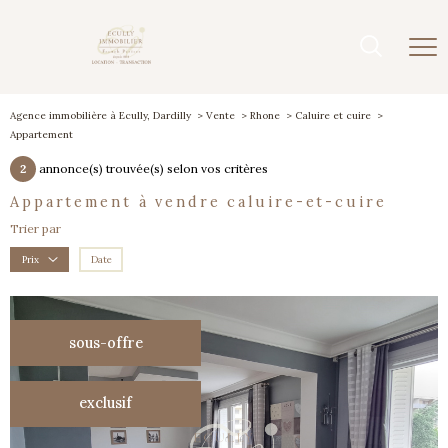
Agence immobilière à Ecully, Dardilly
Vente
Rhone
Caluire et cuire
Appartement
2
annonce(s) trouvée(s) selon vos critères
appartement à vendre caluire-et-cuire
Trier par
Date
Prix
sous-offre
exclusif