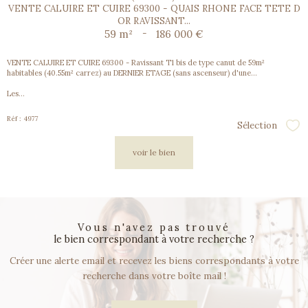
VENTE CALUIRE ET CUIRE 69300 - QUAIS RHONE FACE TETE D
OR RAVISSANT...
59 m²
-
186 000 €
VENTE CALUIRE ET CUIRE 69300 - Ravissant T1 bis de type canut de 59m²
habitables (40.55m² carrez) au DERNIER ETAGE (sans ascenseur) d'une...
Les...
Réf : 4977
Sélection
Sél
voir le bien
vous n'avez pas trouvé
le bien correspondant à votre recherche ?
Créer une alerte email et recevez les biens correspondants à votre
recherche dans votre boîte mail !