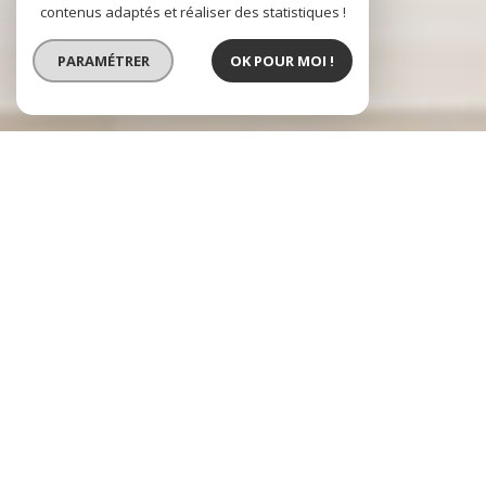
contenus adaptés et réaliser des statistiques !
PARAMÉTRER
OK POUR MOI !
ecully immobilier
L'immobilier à
Lyon 9ème, Tassin
la Demi Lune
et
Champagne au
Mont d'Or
Ecully Immobilier
Et Son Équipe Sont Heureuses De Vous Accueillir Sur
Leur Site.
Présents Depuis Plus De 30 Ans Sur L'ouest Lyonnais, Franck Pariset Et Son
Équipe Se Proposent De Réaliser Votre Projet
Immobilier Sur Lyon 9ème,
Tassin-La-Demi-Lune
Et Leurs Environs, Que Vous Soyez Acquéreur,
Vendeur, Propriétaire Bailleur.